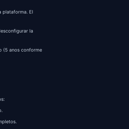
 plataforma. El
desconfigurar la
do (5 anos conforme
s:
o.
mpletos.