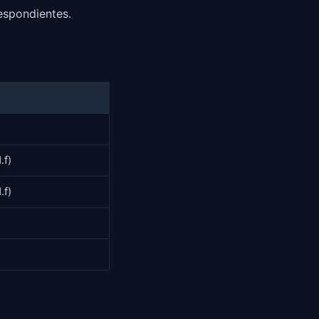
espondientes.
.f)
.f)