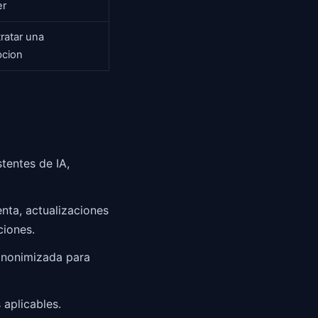
er
tratar una
pcion
tentes de IA,
nta, actualizaciones
ciones.
anonimizada para
 aplicables.